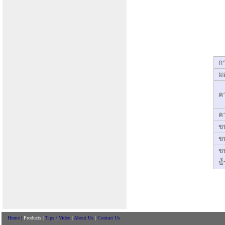
ก
มอ
คว
คว
ขน
ข
ขน
น้
Home
|
Products |
Tips / Video
|
About Us
|
Contact Us