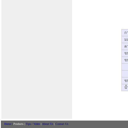
ก
มอ
คว
ขน
ข
ขน
น้
Home
|
Products |
Tips / Video
|
About Us
|
Contact Us