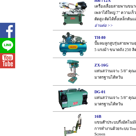
HR-712A
เครื่องเลื่อยสายพานขนา
เพลาได้ใหญ่ 7" ความเร็
ตัดสูง ตัดได้ทั้งเหล็กตันแ
อ่านต่อ >>
TH-80
ปั๊มลมลูกสูบรุ่นสายพาน
5 แรงม้า ขนาดถัง 250 ลิ
ZX-16G
แท่นสว่านเจาะ 5/8" คุ
มาตรฐานไต้หวัน
DG-01
แท่นสว่านเจาะ 5/8" คุ
มาตรฐานไต้หวัน
16B
แขนต๊าประบบกึ่งอัตโนมัติ 
การทำงานด้วยระบบ Tou
Screen