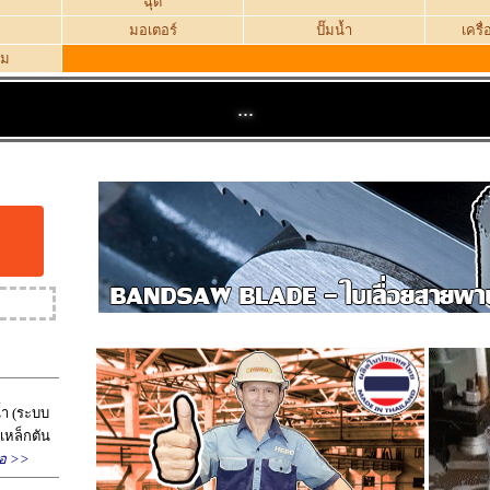
ฉุด
มอเตอร์
ปั๊มน้ำ
เครื
ิม
...
มน้ำ (ระบบ
เหล็กตัน
่อ >>