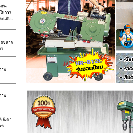
ดตัด
วในการ
ละแป๊บ...
ฉุดขนาด
ตร
ณภาพ
ณภาพ
ตั้งค่า
ch