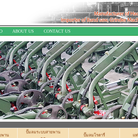
EO
ABOUT US
CONTACT US
ปั๊มลมระบบสายพาน
ายพาน
ปั๊มลมโรตารี่
แท